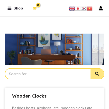
Skip
Main
Shop
to
Menu
content
Sear
Wooden Clocks
Besides boats, airplanes, etc., wooden clocks are