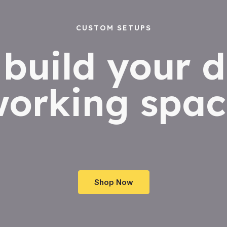
CUSTOM SETUPS
s build your 
working spac
Shop Now