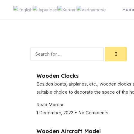
Skip
Hom
to
content
Search
Wooden Clocks
Besides boats, airplanes, etc., wooden clocks 
suitable choice to decorate the space of the h
Read More »
1 December, 2022
No Comments
Wooden Aircraft Model