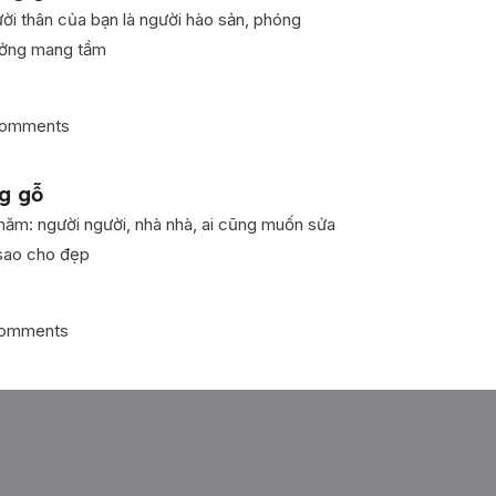
ời thân của bạn là người hào sản, phóng
tưởng mang tầm
omments
g gỗ
ăm: người người, nhà nhà, ai cũng muốn sửa
 sao cho đẹp
omments