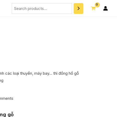
Search
h các loại thuyền, máy bay… thì đồng hồ gỗ
ng
mments
ng gỗ