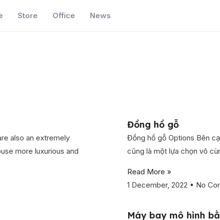
e
Store
Office
News
Đồng hồ gỗ
are also an extremely
Đồng hồ gỗ Options Bên cạn
ouse more luxurious and
cũng là một lựa chọn vô cù
Read More »
1 December, 2022
No Co
Máy bay mô hình bằ