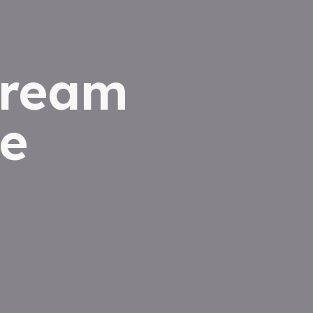
dream
e