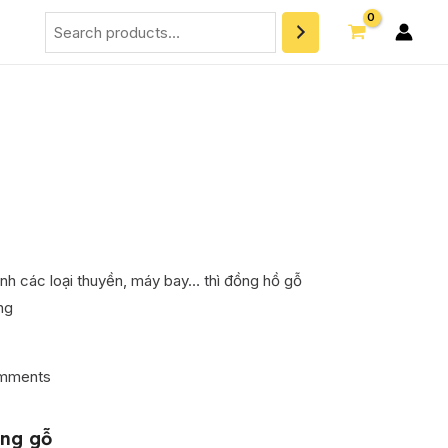
Search
h các loại thuyền, máy bay… thì đồng hồ gỗ
ng
mments
ng gỗ