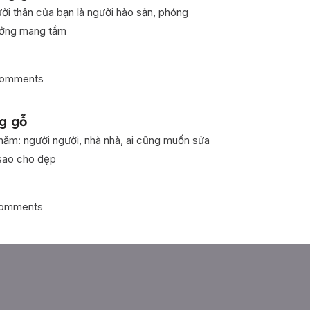
ời thân của bạn là người hào sản, phóng
tưởng mang tầm
omments
g gỗ
ăm: người người, nhà nhà, ai cũng muốn sửa
 sao cho đẹp
omments