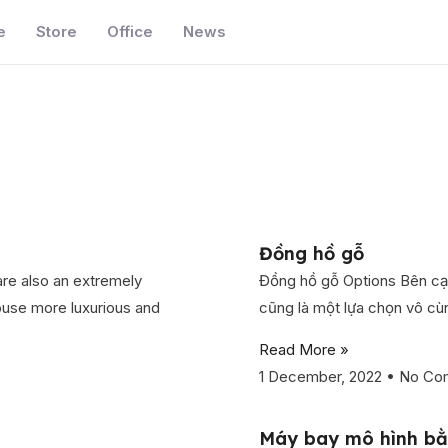
e
Store
Office
News
Đồng hồ gỗ
are also an extremely
Đồng hồ gỗ Options Bên cạn
ouse more luxurious and
cũng là một lựa chọn vô cù
Read More »
1 December, 2022
No Co
Máy bay mô hình bằ