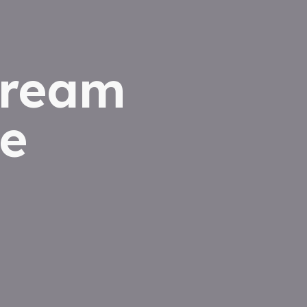
dream
e