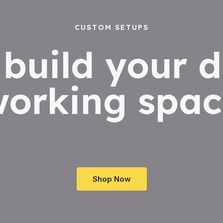
CUSTOM SETUPS
s build your 
working spac
Shop Now