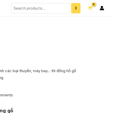
Search
h các loại thuyền, máy bay… thì đồng hồ gỗ
ng
mments
ng gỗ