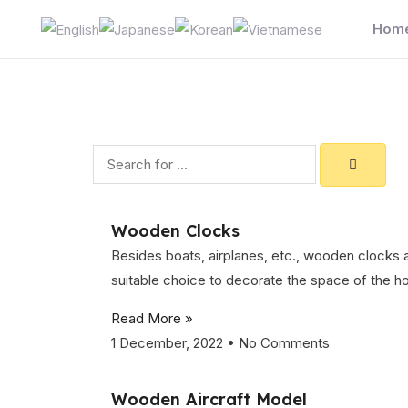
Skip
Hom
to
content
Search
Wooden Clocks
Besides boats, airplanes, etc., wooden clocks 
suitable choice to decorate the space of the h
Read More »
1 December, 2022
No Comments
Wooden Aircraft Model