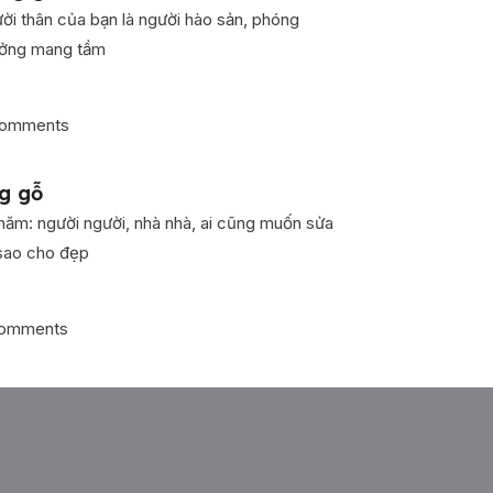
ời thân của bạn là người hào sản, phóng
tưởng mang tầm
omments
g gỗ
ăm: người người, nhà nhà, ai cũng muốn sửa
 sao cho đẹp
omments