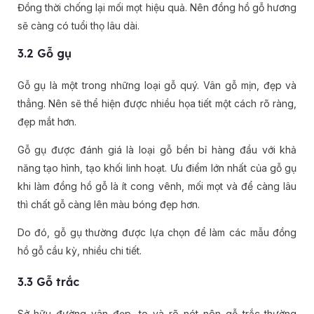
Đồng thời chống lại mối mọt hiệu quả. Nên đồng hồ gỗ hương
sẽ càng có tuổi thọ lâu dài.
3.2 Gỗ gụ
Gỗ gụ là một trong những loại gỗ quý. Vân gỗ mịn, đẹp và
thẳng. Nên sẽ thể hiện được nhiều họa tiết một cách rõ ràng,
đẹp mắt hơn.
Gỗ gụ được đánh giá là loại gỗ bền bỉ hàng đầu với khả
năng tạo hình, tạo khối linh hoạt. Ưu điểm lớn nhất của gỗ gụ
khi làm đồng hồ gỗ là ít cong vênh, mối mọt và để càng lâu
thì chất gỗ càng lên màu bóng đẹp hơn.
Do đó, gỗ gụ thường được lựa chọn để làm các mẫu đồng
hồ gỗ cầu kỳ, nhiều chi tiết.
3.3 Gỗ trắc
Sở hữu đường vân đẹp, to và rõ nét nên gỗ trắc thường