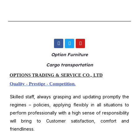
F
T
Y
a
w
o
c
i
u
Option Furniture
e
t
t
b
t
u
o
e
b
Cargo transportation
o
r
e
k
OPTIONS TRADING & SERVICE CO., LTD
Quality - Prestige - Competition.
Skilled staff, always grasping and updating promptly the
regimes – policies, applying flexibly in all situations to
perform professionally with a high sense of responsibility
will bring to Customer satisfaction, comfort and
friendliness.