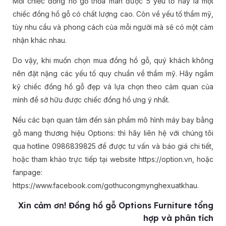
Mỗi chiếc đồng hồ gỗ thỏa mãn được 5 yếu tố này là một
chiếc đồng hồ gỗ có chất lượng cao. Còn về yếu tố thẩm mỹ,
tùy nhu cầu và phong cách của mỗi người mà sẽ có một cảm
nhận khác nhau.
Do vậy, khi muốn chọn mua đồng hồ gỗ, quý khách không
nên đặt nặng các yếu tố quy chuẩn về thẩm mỹ. Hãy ngắm
kỹ chiếc đồng hồ gỗ đẹp và lựa chọn theo cảm quan của
mình để sở hữu được chiếc đồng hồ ưng ý nhất.
Nếu các bạn quan tâm đến sản phẩm mô hình máy bay bằng
gỗ mang thương hiệu Options: thì hãy liên hệ với chúng tôi
qua hotline 0986839825 để được tư vấn và báo giá chi tiết,
hoặc tham khảo trực tiếp tại website https://option.vn, hoặc
fanpage:
https://www.facebook.com/gothucongmynghexuatkhau.
Xin cảm ơn! Đồng hồ gỗ Options Furniture tổng
hợp và phân tích